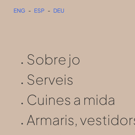
ENG
ENG
-
-
ESP
ESP
-
-
DEU
DEU
Sobre jo
Serveis
Cuines a mida
Armaris, vestid