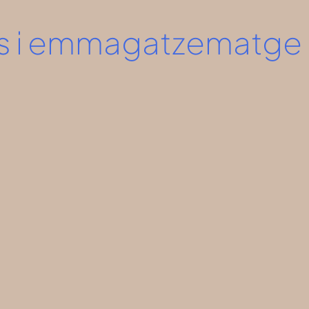
ors i emmagatzematge