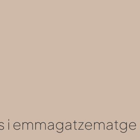
ors i emmagatzematge