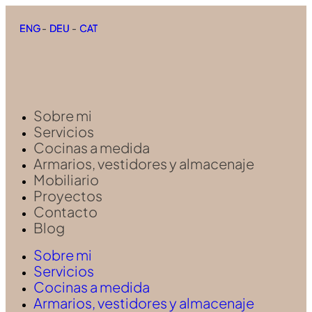
ENG
ENG
-
-
DEU
DEU
-
-
CAT
CAT
Sobre mi
Servicios
Cocinas a medida
Armarios, vestidores y almacenaje
Mobiliario
Proyectos
Contacto
Blog
Sobre mi
Servicios
Cocinas a medida
Armarios, vestidores y almacenaje