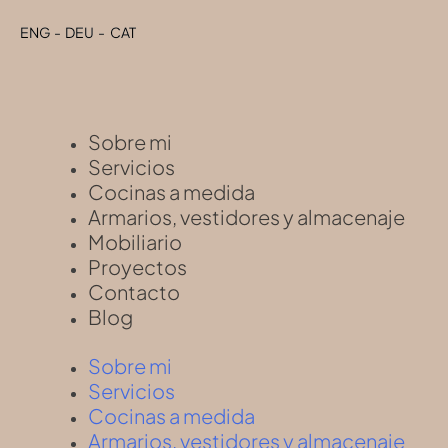
ENG
ENG
-
-
DEU
DEU
-
-
CAT
CAT
Sobre mi
Servicios
Cocinas a medida
Armarios, vestidores y almacenaje
Mobiliario
Proyectos
Contacto
Blog
Sobre mi
Servicios
Cocinas a medida
Armarios, vestidores y almacenaje