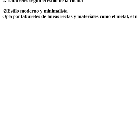
2. Taburetes según el estilo de la cocina
🎨
Estilo moderno y minimalista
Opta por
taburetes de líneas rectas y materiales como el metal, el 