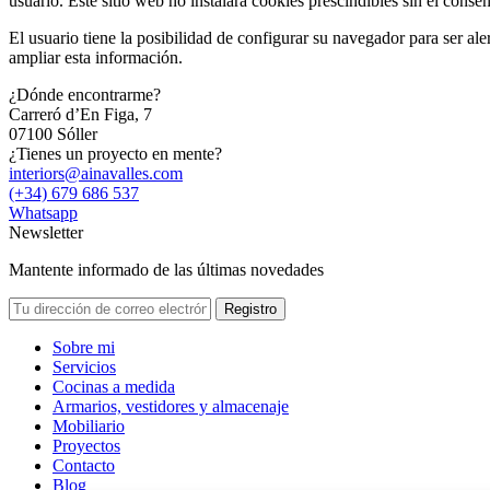
usuario. Este sitio web no instalará cookies prescindibles sin el conse
El usuario tiene la posibilidad de configurar su navegador para ser al
ampliar esta información.
¿Dónde encontrarme?
Carreró d’En Figa, 7
07100 Sóller
¿Tienes un proyecto en mente?
interiors@ainavalles.com
(+34) 679 686 537
Whatsapp
Newsletter
Mantente informado de las últimas novedades
Sobre mi
Servicios
Cocinas a medida
Armarios, vestidores y almacenaje
Mobiliario
Proyectos
Contacto
Blog