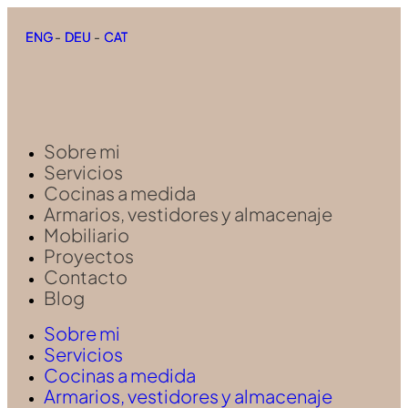
ENG
ENG
-
-
DEU
DEU
-
-
CAT
CAT
Sobre mi
Servicios
Cocinas a medida
Armarios, vestidores y almacenaje
Mobiliario
Proyectos
Contacto
Blog
Sobre mi
Servicios
Cocinas a medida
Armarios, vestidores y almacenaje