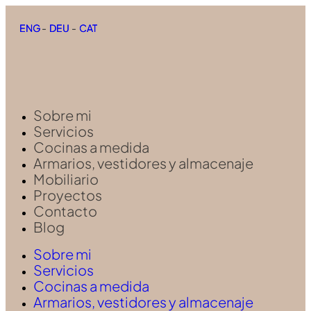
ENG
ENG
-
-
DEU
DEU
-
-
CAT
CAT
Sobre mi
Servicios
Cocinas a medida
Armarios, vestidores y almacenaje
Mobiliario
Proyectos
Contacto
Blog
Sobre mi
Servicios
Cocinas a medida
Armarios, vestidores y almacenaje