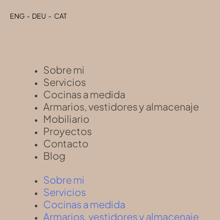
ENG
ENG
-
-
DEU
DEU
-
-
CAT
CAT
Sobre mi
Servicios
Cocinas a medida
Armarios, vestidores y almacenaje
Mobiliario
Proyectos
Contacto
Blog
Sobre mi
Servicios
Cocinas a medida
Armarios, vestidores y almacenaje